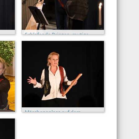
Schlafende Prinzen, mutige
Prinzessinnen (Luzern)
Märchenanlass auf dem
taad
Appenberg