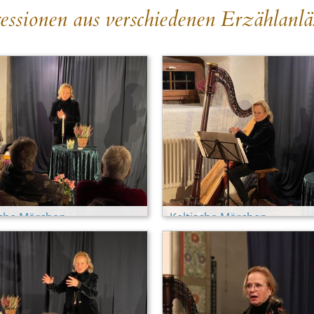
essionen aus verschiedenen Erzählanlä
sche Märchen
Keltische Märchen
nskeller)
(Martinskeller)