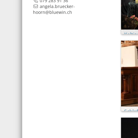
079 283 91 36
angela.bruecker-
hoorn@bluewin.ch
Kelti
(Marti
Schla
Prinz