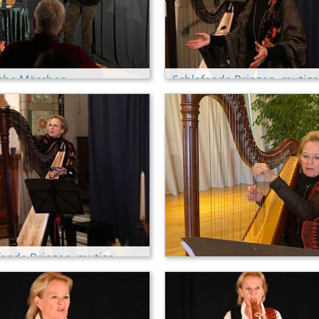
sche Märchen
Schlafende Prinzen, mutige
nskeller)
Prinzessinnen (Luzern)
fende Prinzen, mutige
essinnen (Luzern)
Märchennachmittag im Gs